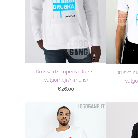
Druska džemperis (Druska
Druska ma
Valgomoji Akmens)
valgo
€26.00