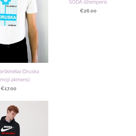
SODA džemperis
€26.00
rškinėliai (Druska
moji akmens)
€17.00