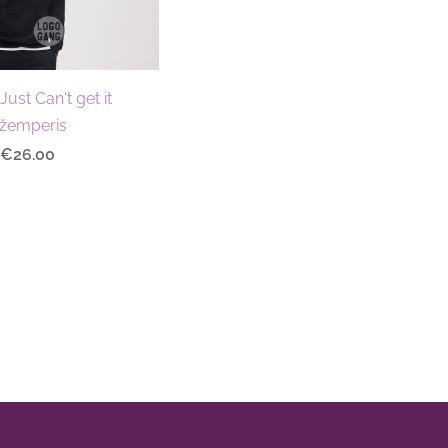
ust Can't get it
žemperis
€26.00