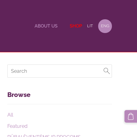
ABOUT US
SHOP
LIT
ENG
Browse
All
Featured