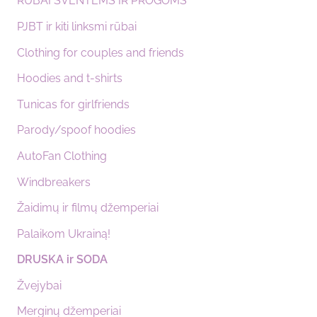
RŪBAI ŠVENTĖMS IR PROGOMS
PJBT ir kiti linksmi rūbai
Clothing for couples and friends
Hoodies and t-shirts
Tunicas for girlfriends
Parody/spoof hoodies
AutoFan Clothing
Windbreakers
Žaidimų ir filmų džemperiai
Palaikom Ukrainą!
DRUSKA ir SODA
Žvejybai
Merginų džemperiai