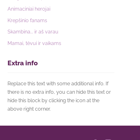
Animaciniai herojai
Krepšinio fanams
Skambina... ir aš varau
Mamai, tėvui ir vaikams
Extra info
Replace this text with some additional info. If
there is no extra info, you can hide this text or
hide this block by clicking the icon at the
above right corner.