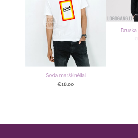
Druska J
d
Soda marškinėliai
€18.00