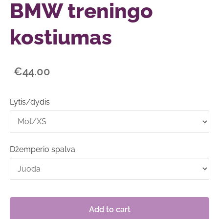
BMW treningo
kostiumas
€44.00
Lytis/dydis
Džemperio spalva
Add to cart