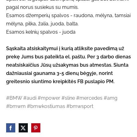
pagal norus susiekus su mumis.
Esamos džemperių spalvos - raudona, mėlyna, tamsiai
mėlyna, pilka, žalia, juoda, balta.
Esamos kelnių spalvos - juoda
Sąskaita atsiskaitymui į kurią atliksite pavedimą už
prekę Jums bus pateikta el. paštu. Per 3 darbo dienas
neatsiskaičius Jūsų užsakymas bus atmestas. Siunta
dažniausiai gaunama 3-5 dienų bėgyje, norint
greitesnio siuntimo kreipkitės FB puslapio PM.
#BMW #audi #mpower #sline #mercedes #amg
#bmwm #bmwkostiumas #bmwsport