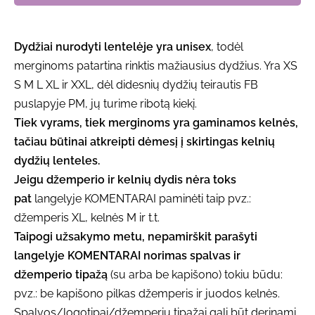
Dydžiai nurodyti lentelėje yra unisex
, todėl
merginoms patartina rinktis mažiausius dydžius. Yra XS
S M L XL ir XXL, dėl didesnių dydžių teirautis FB
puslapyje PM, jų turime ribotą kiekį.
Tiek vyrams, tiek merginoms yra gaminamos kelnės,
tačiau būtinai atkreipti dėmesį į skirtingas kelnių
dydžių lenteles.
Jeigu džemperio ir kelnių dydis nėra toks
pat
langelyje KOMENTARAI paminėti taip pvz.:
džemperis XL, kelnės M ir t.t.
Taipogi užsakymo metu, nepamirškit parašyti
langelyje KOMENTARAI norimas spalvas ir
džemperio tipažą
(su arba be kapišono) tokiu būdu:
pvz.: be kapišono pilkas džemperis ir juodos kelnės.
Spalvos/logotipai/džemperių tipažai gali būt derinami