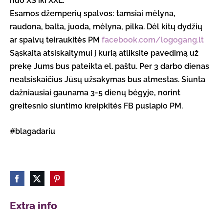
nuo XS iki XXL.
Esamos džemperių spalvos: tamsiai mėlyna,
raudona, balta, juoda, mėlyna, pilka.
Dėl kitų dydžių
ar spalvų teiraukitės PM
facebook.com/logogang.lt
Sąskaita atsiskaitymui į kurią atliksite pavedimą už
prekę Jums bus pateikta el. paštu. Per 3 darbo dienas
neatsiskaičius Jūsų užsakymas bus atmestas. Siunta
dažniausiai gaunama 3-5 dienų bėgyje, norint
greitesnio siuntimo kreipkitės FB puslapio PM.
#blagadariu
Extra info