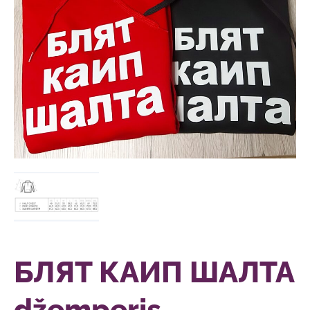
БЛЯТ КАИП ШАЛТА
džemperis