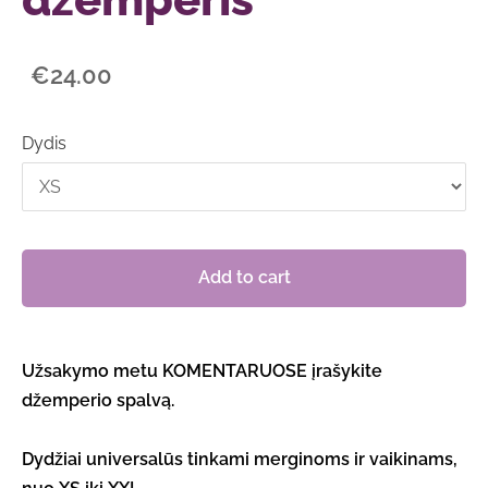
€24.00
Dydis
Add to cart
Užsakymo metu KOMENTARUOSE įrašykite
džemperio spalvą.
Dydžiai universalūs tinkami merginoms ir vaikinams,