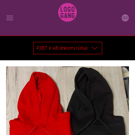
PJBT ir kiti linksmi rūbai