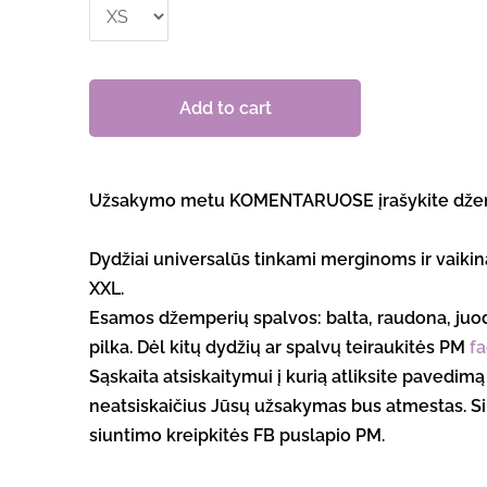
Add to cart
Užsakymo metu KOMENTARUOSE įrašykite džem
Dydžiai universalūs tinkami merginoms ir vaikin
XXL.
Esamos džemperių spalvos: balta, raudona, juo
pilka.
Dėl kitų dydžių ar spalvų teiraukitės PM
f
Sąskaita atsiskaitymui į kurią atliksite pavedim
neatsiskaičius Jūsų užsakymas bus atmestas. Si
siuntimo kreipkitės FB puslapio PM.