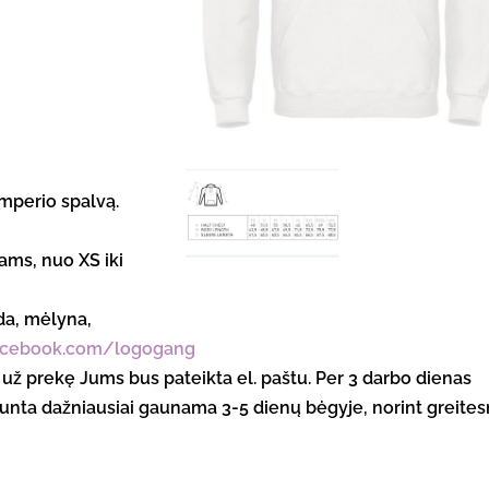
perio spalvą.
ams, nuo XS iki
da, mėlyna,
acebook.com/logogang
ą už prekę Jums bus pateikta el. paštu. Per 3 darbo dienas
unta dažniausiai gaunama 3-5 dienų bėgyje, norint greites