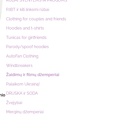
RŪBAI ŠVENTĖMS IR PROGOMS
PJBT ir kiti linksmi rūbai
Clothing for couples and friends
Hoodies and t-shirts
Tunicas for girlfriends
Parody/spoof hoodies
AutoFan Clothing
Windbreakers
Žaidimų ir filmų džemperiai
Palaikom Ukrainą!
DRUSKA ir SODA
nio
Žvejybai
Merginų džemperiai