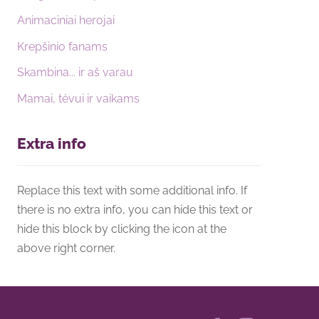
Animaciniai herojai
Krepšinio fanams
Skambina... ir aš varau
Mamai, tėvui ir vaikams
Extra info
Replace this text with some additional info. If
there is no extra info, you can hide this text or
hide this block by clicking the icon at the
above right corner.