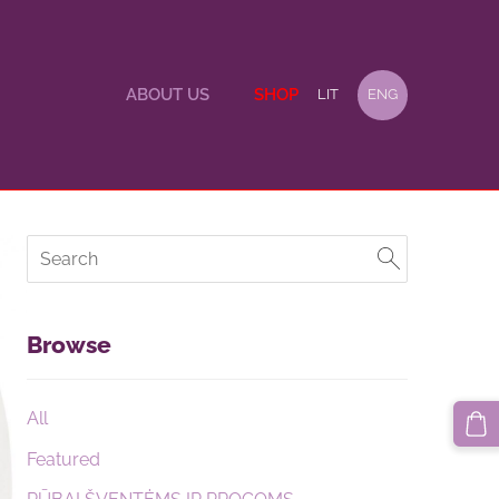
ABOUT US
SHOP
LIT
ENG
Browse
All
Featured