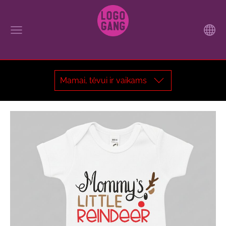
Mamai, tėvui ir vaikams