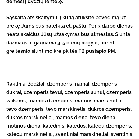
dėmesį į dydžių lentelę.
Sąskaita atsiskaitymui į kurią atliksite pavedimą už
prekę Jums bus pateikta el. paštu. Per 3 darbo dienas
neatsiskaičius Jūsų užsakymas bus atmestas. Siunta
dažniausiai gaunama 3-5 dienų bėgyje, norint
greitesnio siuntimo kreipkitės FB puslapio PM.
Raktiniai žodžiai: dzemperis mamai, dzemperis
dukrai, dzemperis tevui, dzemperis sunui, dzemperis
vaikams, mamos dzemperis, mamos marskineliai,
tevo dzemperis, tevo marskinelis, dukros dzemperis,
dukros marskineliai, mamos diena, tevo diena,
motinos diena, kaledinis, kaledos, kaledu dzemperis,
kaledu marskineliai, sventiniai marskineliai, sventinis