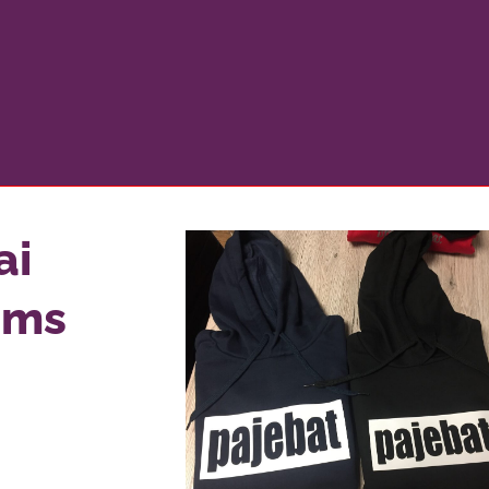
ai
ams