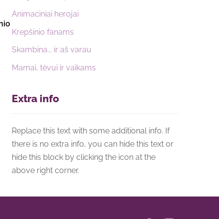
Animaciniai herojai
nio
Krepšinio fanams
Skambina... ir aš varau
Mamai, tėvui ir vaikams
Extra info
Replace this text with some additional info. If
there is no extra info, you can hide this text or
hide this block by clicking the icon at the
above right corner.