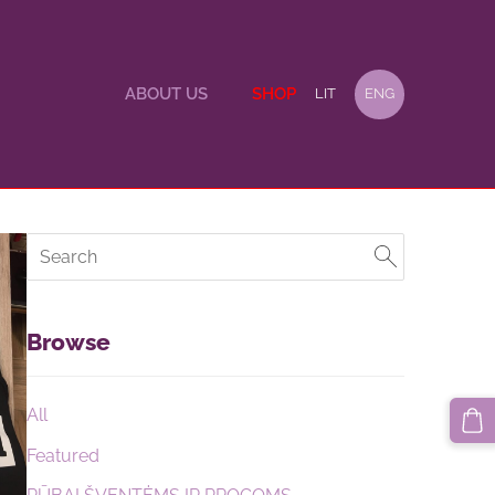
ABOUT US
SHOP
LIT
ENG
Browse
All
Featured