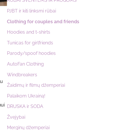
RŪBAI ŠVENTĖMS IR PROGOMS
PJBT ir kiti linksmi rūbai
Clothing for couples and friends
Hoodies and t-shirts
Tunicas for girlfriends
Parody/spoof hoodies
AutoFan Clothing
Windbreakers
pu
Žaidimų ir filmų džemperiai
Palaikom Ukrainą!
nui
DRUSKA ir SODA
Žvejybai
Merginų džemperiai