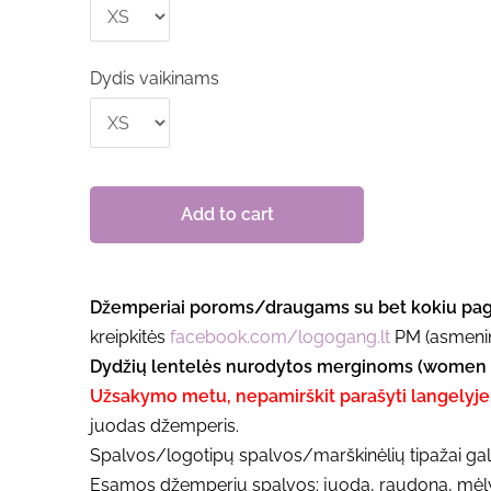
Dydis vaikinams
Add to cart
Džemperiai poroms/draugams su bet kokiu pa
kreipkitės
facebook.com/logogang.lt
PM (asmenin
Dydžių lentelės nurodytos merginoms (women on
Užsakymo metu, nepamirškit parašyti langely
juodas džemperis.
Spalvos/logotipų spalvos/marškinėlių tipažai gal
Esamos džemperių spalvos: juoda, raudona, mėlyna