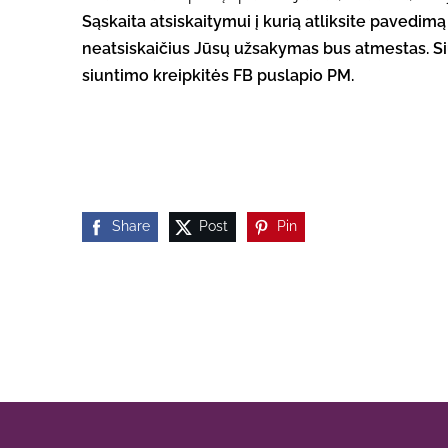
Sąskaita atsiskaitymui į kurią atliksite pavedim
neatsiskaičius Jūsų užsakymas bus atmestas. Si
siuntimo kreipkitės FB puslapio PM.
Share
Post
Pin