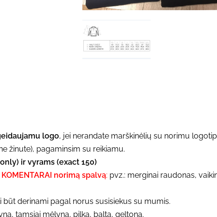
geidaujamu logo
, jei nerandate marškinėlių su norimu logoti
e žinute), pagaminsim su reikiamu.
ly) ir vyrams (exact 150)
je KOMENTARAI norimą spalvą
:
pvz.: merginai raudonas, vaiki
i būt derinami pagal norus susisiekus su mumis.
, tamsiai mėlyna, pilka, balta, geltona.