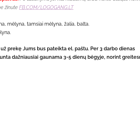
ne žinute
FB.COM/LOGOGANG.LT
na, mėlyna, tamsiai mėlyna, žalia, balta.
lyna.
ą už prekę Jums bus pateikta el. paštu. Per 3 darbo dienas
unta dažniausiai gaunama 3-5 dienų bėgyje, norint greites