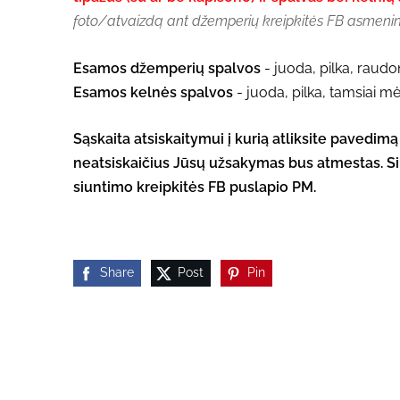
foto/atvaizdą ant džemperių kreipkitės FB asmeni
Esamos džemperių spalvos
- juoda, pilka, raudo
Esamos kelnės spalvos
- juoda, pilka, tamsiai mė
Sąskaita atsiskaitymui į kurią atliksite pavedim
neatsiskaičius Jūsų užsakymas bus atmestas. Si
siuntimo kreipkitės FB puslapio PM.
Share
Post
Pin