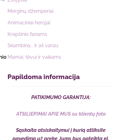
Merginų džemperiai
Animaciniai herojai
Krepšinio fanams
Skambina... ir aš varau
Mamai, tėvui ir vaikams
nio
Papildoma informacija
PATIKIMUMO GARANTIJA:
ATSILIEPIMAI APIE MUS su klientų foto
Sąskaita atsiskaitymui į kurią atliksite
pavedimą už prekę Jums bus pateikta el.