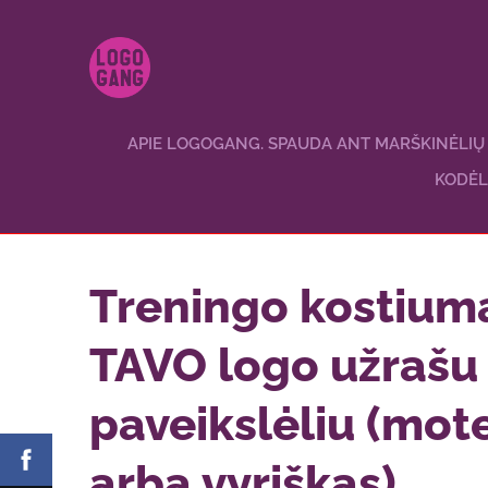
APIE LOGOGANG. SPAUDA ANT MARŠKINĖLIŲ
KODĖL
Treningo kostium
TAVO logo užrašu 
paveikslėliu (mot
arba vyriškas)