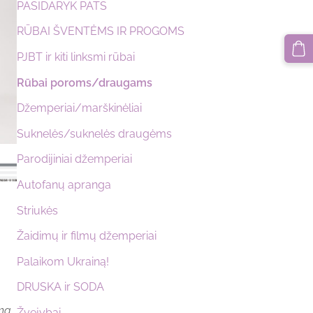
PASIDARYK PATS
RŪBAI ŠVENTĖMS IR PROGOMS
PJBT ir kiti linksmi rūbai
Rūbai poroms/draugams
Džemperiai/marškinėliai
Suknelės/suknelės draugėms
Parodijiniai džemperiai
Autofanų apranga
Striukės
Žaidimų ir filmų džemperiai
Palaikom Ukrainą!
DRUSKA ir SODA
imą
Žvejybai