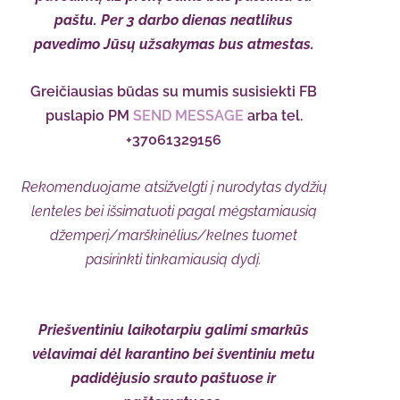
paštu. Per 3 darbo dienas neatlikus
pavedimo Jūsų užsakymas bus atmestas.
Greičiausias būdas su mumis susisiekti FB
puslapio PM
SEND MESSAGE
arba tel.
+37061329156
Rekomenduojame atsižvelgti į nurodytas dydžių
lenteles bei išsimatuoti pagal mėgstamiausią
džemperį/marškinėlius/kelnes tuomet
pasirinkti tinkamiausią dydį.
Priešventiniu laikotarpiu galimi smarkūs
vėlavimai dėl karantino bei šventiniu metu
padidėjusio srauto paštuose ir