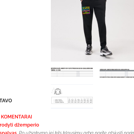
 TAVO
je KOMENTARAI
urodyti džemperio
 spalvas.
Po užsakymo jei kils klausimų arba norite atsiųsti nor