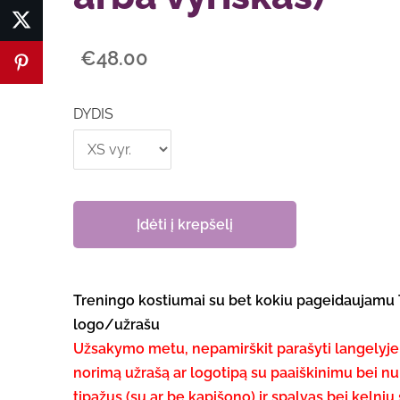
€48.00
DYDIS
Įdėti į krepšelį
Treningo kostiumai su bet kokiu pageidaujamu
logo/užrašu
Užsakymo metu, nepamirškit parašyti langely
norimą užrašą ar logotipą su paaiškinimu bei n
tipažus (su ar be kapišono) ir spalvas bei kelnių