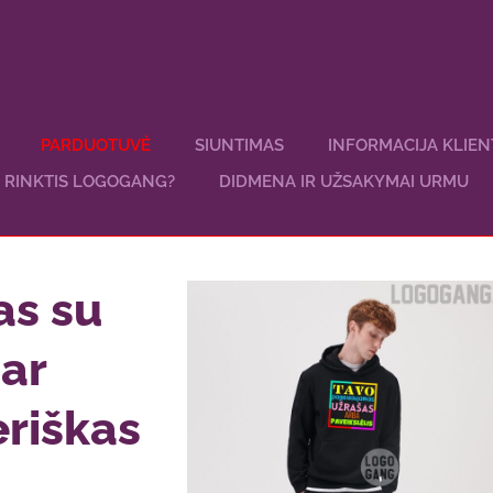
PARDUOTUVĖ
SIUNTIMAS
INFORMACIJA KLIE
 RINKTIS LOGOGANG?
DIDMENA IR UŽSAKYMAI URMU
as su
ar
eriškas