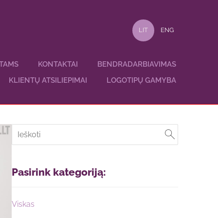
LIT
ENG
NTAMS
KONTAKTAI
BENDRADARBIAVIMAS
KLIENTŲ ATSILIEPIMAI
LOGOTIPŲ GAMYBA
Pasirink kategoriją:
Viskas