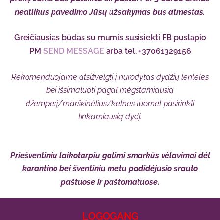
neatlikus pavedimo Jūsų užsakymas bus atmestas.
Greičiausias būdas su mumis susisiekti FB puslapio
PM
SEND MESSAGE
arba tel. +37061329156
Rekomenduojame atsižvelgti į nurodytas dydžių lenteles
bei išsimatuoti pagal mėgstamiausią
džemperį/marškinėlius/kelnes tuomet pasirinkti
tinkamiausią dydį.
Priešventiniu laikotarpiu galimi smarkūs vėlavimai dėl
karantino bei šventiniu metu padidėjusio srauto
paštuose ir paštomatuose.
LOGOGANG