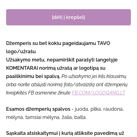
Įdėti į krepšelį
Džemperis su bet kokiu pageidaujamu TAVO
logo/užrašu
Užsakymo metu, nepamirškit parašyti langelyje
KOMENTARAI norimą užrašą ar logotipą su
paaiškinimu bei spalvą.
Po užsakymo jei kils klausimų
arba norite atsiųsti norimą foto/atvaizdą ant džemperių
kreipkitės FB asmenine žinute
FB.COM/LOGOGANG.LT
Esamos džemperių spalvos
- juoda, pilka, raudona,
mėlyna, tamsiai mėlyna, žalia, balta.
Sąskaita atsiskaitymui į kurią atliksite pavedimą už