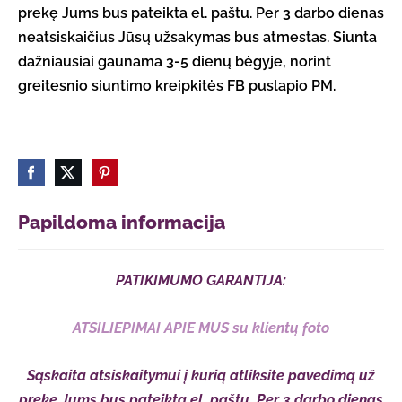
prekę Jums bus pateikta el. paštu. Per 3 darbo dienas
neatsiskaičius Jūsų užsakymas bus atmestas. Siunta
dažniausiai gaunama 3-5 dienų bėgyje, norint
greitesnio siuntimo kreipkitės FB puslapio PM.
Papildoma informacija
PATIKIMUMO GARANTIJA:
ATSILIEPIMAI APIE MUS su klientų foto
Sąskaita atsiskaitymui į kurią atliksite pavedimą už
prekę Jums bus pateikta el. paštu. Per 3 darbo dienas