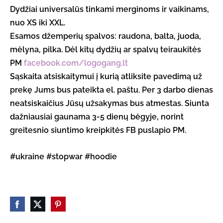
Dydžiai universalūs tinkami merginoms ir vaikinams,
nuo XS iki XXL.
Esamos džemperių spalvos: raudona, balta, juoda,
mėlyna, pilka.
Dėl kitų dydžių ar spalvų teiraukitės
PM
facebook.com/logogang.lt
Sąskaita atsiskaitymui į kurią atliksite pavedimą už
prekę Jums bus pateikta el. paštu. Per 3 darbo dienas
neatsiskaičius Jūsų užsakymas bus atmestas. Siunta
dažniausiai gaunama 3-5 dienų bėgyje, norint
greitesnio siuntimo kreipkitės FB puslapio PM.
#ukraine #stopwar #hoodie