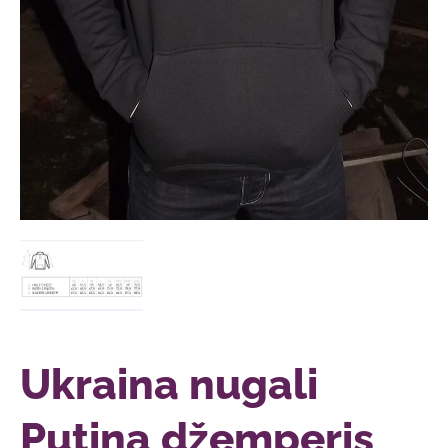
Ukraina nugali
Putiną džemperis