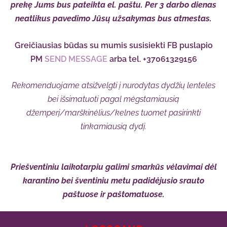
prekę Jums bus pateikta el. paštu. Per 3 darbo dienas
neatlikus pavedimo Jūsų užsakymas bus atmestas.
Greičiausias būdas su mumis susisiekti FB puslapio
PM
SEND MESSAGE
arba tel. +37061329156
Rekomenduojame atsižvelgti į nurodytas dydžių lenteles
bei išsimatuoti pagal mėgstamiausią
džemperį/marškinėlius/kelnes tuomet pasirinkti
tinkamiausią dydį.
Priešventiniu laikotarpiu galimi smarkūs vėlavimai dėl
karantino bei šventiniu metu padidėjusio srauto
paštuose ir paštomatuose.