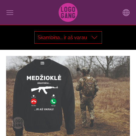
Skambina... ir aš varau