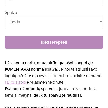
Spalva
Įdėti į krepšelį
Užsakymo metu, nepamirškit parašyti langelyje
KOMENTARAI norimą spalvą.
Jei norite atsiųsti savo
logotipo/užrašo pavyzdį, tuomet susisiekite su mumis
FB puslapio
PM (asmenine žinute)
Esamos džemperių spalvos
- juoda, pilka, raudona,
tamsiai mėlyna,
dėl kitų spalvų teirautis FB