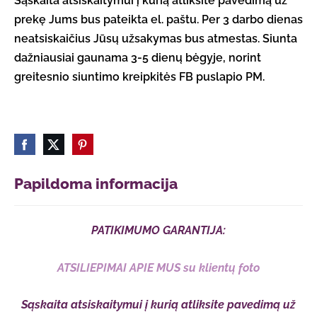
Sąskaita atsiskaitymui į kurią atliksite pavedimą už
prekę Jums bus pateikta el. paštu. Per 3 darbo dienas
neatsiskaičius Jūsų užsakymas bus atmestas. Siunta
dažniausiai gaunama 3-5 dienų bėgyje, norint
greitesnio siuntimo kreipkitės FB puslapio PM.
Papildoma informacija
PATIKIMUMO GARANTIJA:
ATSILIEPIMAI APIE MUS su klientų foto
Sąskaita atsiskaitymui į kurią atliksite pavedimą už